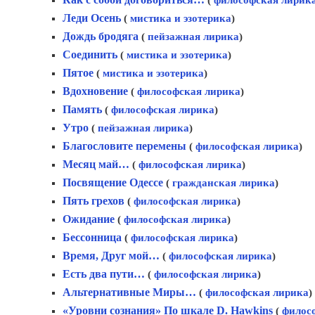
(
философская лирик
Леди Осень
(
мистика и эзотерика
)
Дождь бродяга
(
пейзажная лирика
)
Соединить
(
мистика и эзотерика
)
Пятое
(
мистика и эзотерика
)
Вдохновение
(
философская лирика
)
Память
(
философская лирика
)
Утро
(
пейзажная лирика
)
Благословите перемены
(
философская лирика
)
Mесяц май…
(
философская лирика
)
Посвящение Одессе
(
гражданская лирика
)
Пять грехов
(
философская лирика
)
Ожидание
(
философская лирика
)
Бессонница
(
философская лирика
)
Время, Друг мой…
(
философская лирика
)
Есть два пути…
(
философская лирика
)
Альтернативные Миры…
(
философская лирика
)
«Уровни сознания» По шкале D. Hawkins
(
филос