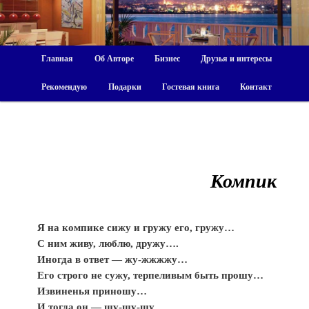
Главная
Об Авторе
Бизнес
Друзья и интересы
Рекомендую
Подарки
Гостевая книга
Контакт
Компик
Я на компике сижу и гружу его, гружу…
С ним живу, люблю, дружу….
Иногда в ответ — жу-жжжжу…
Его строго не сужу, терпеливым быть прошу…
Извиненья приношу…
И тогда он — шу-шу-шу…