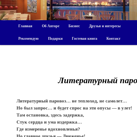
Главная
Об Авторе
Бизнес
Друзья и интересы
Рекомендую
Подарки
Гостевая книга
Контакт
Литературный пар
Литературный паровоз… не теплоход, не самолет…
Но был запрос… и будет спрос на эти опусы — в улет!
Там остановка, здесь задержка,
Стук сердца и ума издержка…
Где измеренье вдохновленья?
Но главное друзья — Движенье!