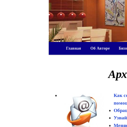
Главная
Об Авторе
Биз
Арх
Как с
помощ
Обращ
Узнай
Меняе