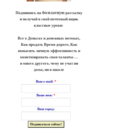
Подпишись на
бесплатную
рассылку
и получай в свой почтовый ящик
классные уроки:
Все о Деньгах и денежных потоках,
Как продать Время дорого, Как
повысить личную эффективность и
монетизировать свои таланты …
и много другого, чему не учат ни
дома, ни в школе
*
Ваш e-mail:
*
Ваше имя:
Ваш город: