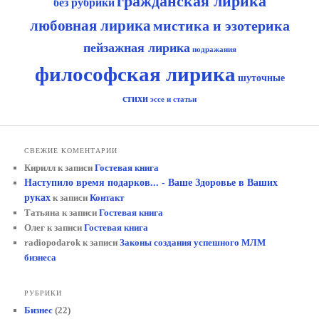
гражданская лирика
без рубрики
любовная лирика
мистика и эзотерика
пейзажная лирика
подражания
философская лирика
шуточные
стихи
эссе и статьи
СВЕЖИЕ КОМЕНТАРИИ
Кирилл
к записи
Гостевая книга
Наступило время подарков... - Ваше Здоровье в Ваших
руках
к записи
Контакт
Татьяна
к записи
Гостевая книга
Олег
к записи
Гостевая книга
radiopodarok
к записи
Законы создания успешного МЛМ
бизнеса
РУБРИКИ
Бизнес
(22)