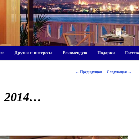
нес
Друзья и интересы
Рекомендую
Подарки
Гостев
Навигация по записям
←
Предыдущая
Следующая
→
2014…