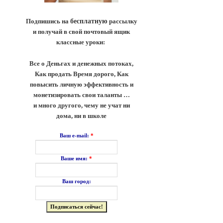
Подпишись на
бесплатную
рассылку
и получай в свой почтовый ящик
классные уроки:
Все о Деньгах и денежных потоках,
Как продать Время дорого, Как
повысить личную эффективность и
монетизировать свои таланты …
и много другого, чему не учат ни
дома, ни в школе
*
Ваш e-mail:
*
Ваше имя:
Ваш город: