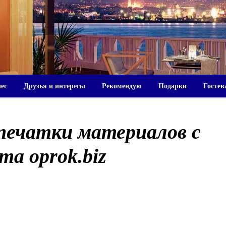
нес
Друзья и интересы
Рекомендую
Подарки
Гостев
печатки материалов c
та oprok.biz