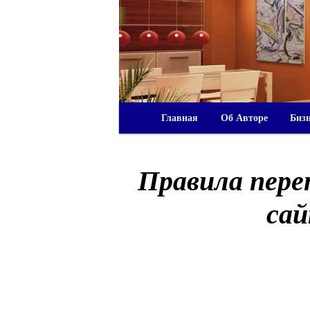
Главная
Об Авторе
Биз
Правила пере
cай