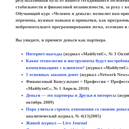
результативный путь от вашего сегодняшнего положен
стабильности и финансовой независимости, за руку с ко
Обучающий курс «Человек и деньги» позволит вам пр
перемены, нужные навыки и привычки, как программы
нейроментальнго программирования легко, осознано и
Вы увидите, и примите деньги как партнера.
Интернет-выгоды
(журнал «МайбутнЄ», № 3 Октяб
Какие технологии и инструменты будут востребова
коммуникациях с клиентом?
(журнал «МайбутнЄ»,
5 основных законов денег
(журнал «Network News»,
Финансовый Консультант = Профессия = Професс
«МайбутнЄ», № 1 Апрель 2010)
Деньги — это партнеры и Друзья и интересы
(журн
октябрь 2009)
Пора учиться строить отношения со своими деньг
аналитический журнал, № 4(13)2005)
Живой журнал
Live Journal
—