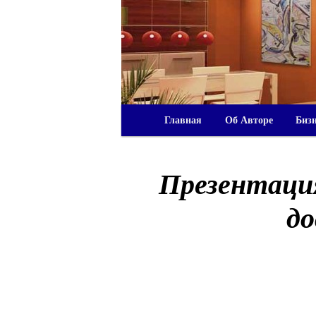
Главная
Об Авторе
Биз
Презентация
д