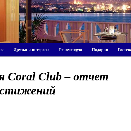
нес
Друзья и интересы
Рекомендую
Подарки
Гостев
 Coral Club – отчет
остижений