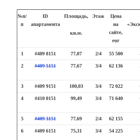
№п/
ID
Площадь,
Этаж
Цена
п
апартамента
на
«Экск
сайте,
кв.м.
eur
1
#409 8151
77,07
2/4
55 500
2
#409 5151
77,67
3/4
62 136
3
#409 9151
100,03
3/4
72 022
4
#410 0151
99,49
3/4
71 640
5
#409 3151
77,69
2/4
62 155
6
#409 6151
75,31
3/4
54 225